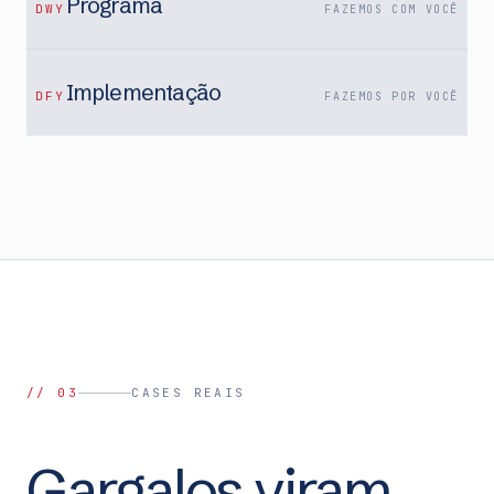
Programa
DWY
FAZEMOS COM VOCÊ
Implementação
DFY
FAZEMOS POR VOCÊ
// 03
CASES REAIS
Gargalos viram