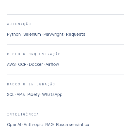
AUTOMAÇÃO
Python · Selenium · Playwright · Requests
CLOUD & ORQUESTRAÇÃO
AWS · GCP · Docker · Airflow
DADOS & INTEGRAÇÃO
SQL · APIs · Pipefy · WhatsApp
INTELIGÊNCIA
OpenAI · Anthropic · RAG · Busca semântica