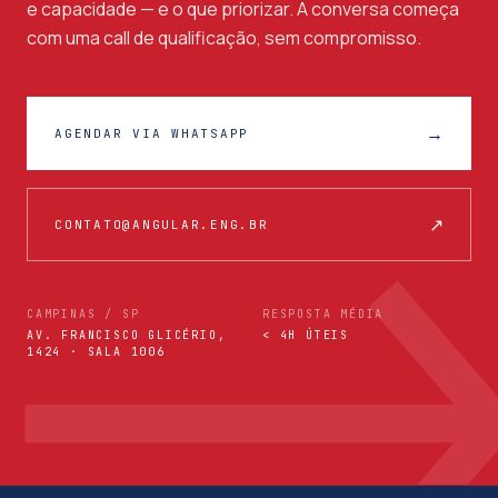
e capacidade — e o que priorizar. A conversa começa
com uma call de qualificação, sem compromisso.
→
AGENDAR VIA WHATSAPP
↗
CONTATO@ANGULAR.ENG.BR
CAMPINAS / SP
RESPOSTA MÉDIA
AV. FRANCISCO GLICÉRIO,
< 4H ÚTEIS
1424 · SALA 1006