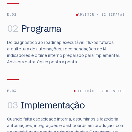
E.02
ADVISOR · 12 SEMANAS
02
Programa
Do diagnóstico ao roadmap executável: fluxos futuros,
arquitetura de automações, recomendações de IA,
indicadores e o time interno preparado para implementar.
Advisory estratégico ponta a ponta.
E.03
EXECUÇÃO · SOB ESCOPO
03
Implementação
Quando falta capacidade interna, assumimos a fazedoria:
automações, integrações e dashboards em produção, com
observabilidade desde o primeiro deploy. O roadmap vira